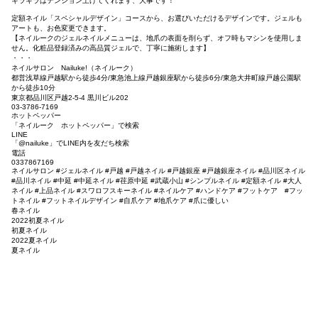
キラキラはテンション上げてくれます、大事です！
定額ネイル「スペシャルデザイン」コースから、お選びいただけるデザインです。ジェルも
アートも、お色変更できます。
【ネイルークのジェルネイルメニューは、地爪の表面を削らず、オフ時もマシンを使用しま
せん。化粧品登録済みの高品質ジェルで、丁寧に施術します】
・・・
ネイルサロン Nailuke!（ネイルーク）
都営浅草線戸越駅から徒歩4分/東急池上線戸越銀座駅から徒歩6分/東急大井町線戸越公園駅
から徒歩10分
東京都品川区戸越2-5-4 黒川ビル202
03-3786-7169
ホットペッパー
「ネイルーク ホットペッパー」で検索
LINE
「@nailuke」でLINE内を友だち検索
電話
0337867169
ネイルサロン #ジェルネイル #戸越 #戸越ネイル #戸越銀座 #戸越銀座ネイル #品川区ネイル
#品川ネイル #中延 #中延ネイル #荏原中延 #武蔵小山 #シンプルネイル #定額ネイル #大人
ネイル #上品ネイル #スワロフスキーネイル #ネイルケア #ハンドケア #フットケア #フッ
トネイル #フットネイルデザイン #自爪ケア #地爪ケア #爪に優しい
春ネイル
2022初夏ネイル
初夏ネイル
2022夏ネイル
夏ネイル