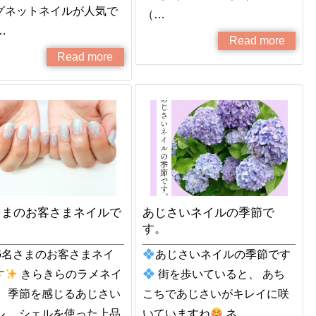
グネットネイルが人気で
（…
…
Read more
Read more
さまのお客さまネイルで
あじさいネイルの季節で
す。
6名さまのお客さまネイ
あじさいネイルの季節です
す
きらきらのラメネイ
街を歩いていると、 あち
、 季節を感じるあじさい
こちであじさいがキレイに咲
ル。 シェルを使った上品
いていますね
ネ…