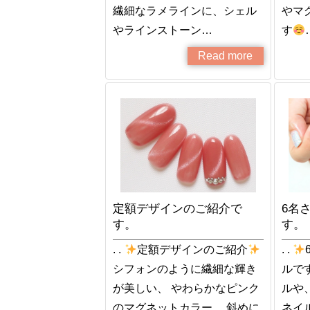
繊細なラメラインに、シェル
やマ
やラインストーン…
す
Read more
定額デザインのご紹介で
6名
す。
す。
. .
定額デザインのご紹介
. .
シフォンのように繊細な輝き
ルで
が美しい、 やわらかなピンク
ルや
のマグネットカラー。 斜めに
ネイ