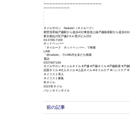
.
ーーーーーーーーーーーーーーーーーーーー
ーーーーーーーーー
.
.
.
.
.
ネイルサロン Nailuke!（ネイルーク）
都営浅草線戸越駅から徒歩4分/東急池上線戸越銀座駅から徒歩6分
東京都品川区戸越2-5-4 黒川ビル202
03-3786-7169
ホットペッパー
「ネイルーク ホットペッパー」で検索
LINE
「@nailuke」でLINE内を友だち検索
電話
0337867169
ネイルサロン #ジェルネイル #戸越 #戸越ネイル #戸越銀座 #戸越
定額ネイル #大人ネイル #上品ネイル #ネイルケア #ハンドケア 
ネイリスト求人
ネイリスト募集
冬ネイル
2023冬ネイル
バレンタインネイル
前の記事