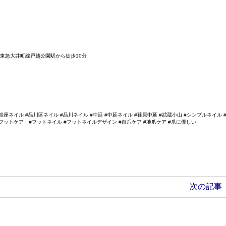
/東急大井町線戸越公園駅から徒歩10分
銀座ネイル #品川区ネイル #品川ネイル #中延 #中延ネイル #荏原中延 #武蔵小山 #シンプルネイル 
#フットケア #フットネイル #フットネイルデザイン #自爪ケア #地爪ケア #爪に優しい
次の記事