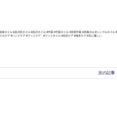
銀座ネイル #品川区ネイル #品川ネイル #中延 #中延ネイル #荏原中延 #武蔵小山 #シンプルネイル 
イルケア #ハンドケア #フットケア #フットネイル #自爪ケア #地爪ケア #爪に優しい
次の記事