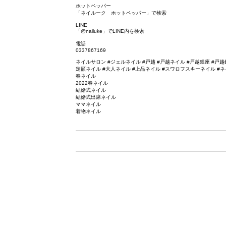
ホットペッパー
「ネイルーク ホットペッパー」で検索
LINE
「@nailuke」でLINE内を検索
電話
0337867169
ネイルサロン #ジェルネイル #戸越 #戸越ネイル #戸越銀座 #戸越
定額ネイル #大人ネイル #上品ネイル #スワロフスキーネイル #ネ
春ネイル
2022春ネイル
結婚式ネイル
結婚式出席ネイル
ママネイル
着物ネイル