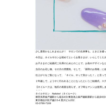
少し唐突かもしれませんが！ サロンでの出来事も、ときどき綴
今日は、ネイルサロンは初めてというお客さまが、いらしてくだ
お子さまのご結婚式ご出席のためとのことで、お色やデザインな
当日のお召し物、その方の雰囲気、そして、「新郎のお母様」に
仕上がりをご覧になって、「ネイル、やって良かった！」と言っ
２年越しで、ようやく行われることになったというご結婚式。ス
【ネイルークは、地爪の表面を削らず、オフ時もマシンは使用し
・・・
ネイルサロン Nailuke!（ネイルーク）
都営浅草線戸越駅から徒歩4分/東急池上線戸越銀座駅から徒歩6分
東京都品川区戸越2-5-4 黒川ビル202
03-3786-7169